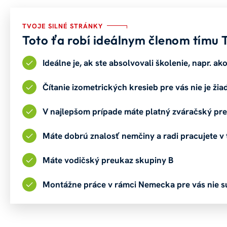
TVOJE SILNÉ STRÁNKY
Toto ťa robí ideálnym členom tímu
Ideálne je, ak ste absolvovali školenie, napr. a
Čítanie izometrických kresieb pre vás nie je ži
V najlepšom prípade máte platný zváračský pr
Máte dobrú znalosť nemčiny a radi pracujete v 
Máte vodičský preukaz skupiny B
Montážne práce v rámci Nemecka pre vás nie 