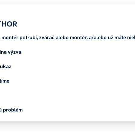
 THOR
ko montér potrubí, zvárač alebo montér, a/alebo už máte nie
adna výzva
eukaz
tíme
sú problém