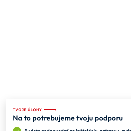
TVOJE ÚLOHY
Na to potrebujeme tvoju podporu
Budete zodpovedať za inštaláciu, prípravu, zvá