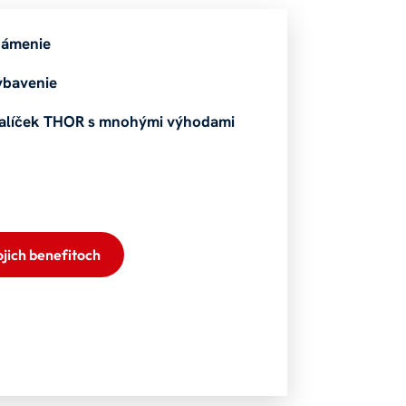
námenie
ybavenie
alíček THOR s mnohými výhodami
ojich benefitoch