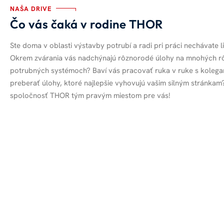
NAŠA DRIVE
Čo vás čaká v rodine THOR
Ste doma v oblasti výstavby potrubí a radi pri práci nechávate li
Okrem zvárania vás nadchýnajú rôznorodé úlohy na mnohých r
potrubných systémoch? Baví vás pracovať ruka v ruke s kolegam
preberať úlohy, ktoré najlepšie vyhovujú vašim silným stránkam
spoločnosť THOR tým pravým miestom pre vás!