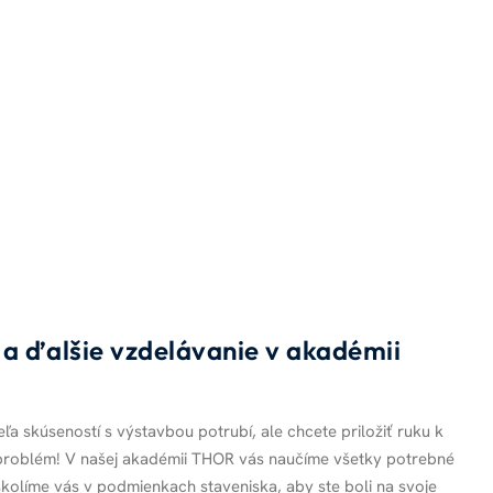
 a ďalšie vzdelávanie v akadémii
ľa skúseností s výstavbou potrubí, ale chcete priložiť ruku k
 problém! V našej akadémii THOR vás naučíme všetky potrebné
školíme vás v podmienkach staveniska, aby ste boli na svoje