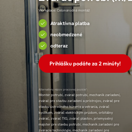
Workplace: Celonárodná montáž
Atraktívna platba
neobmedzené
odteraz
Prihlášku podáte za 2 minúty!
Alternatívny názov pracovnej pozície*:
Montér potrubí, zvárač potrubí, mechanik zariadení,
zvárač pre stavbu zariadení a prístrojov, zvárač pre
stavbu ústredného kúrenia a vetrania, zvárač
kyslíkom, zvárač elektrickým prúdom, orbitálny
zvárač, zvárač TIG, zvárač plastov, priemyselný
majster pre stavbu potrubí, mechanik zariadení pre
zváracie technológie, mechanik zariadení pre