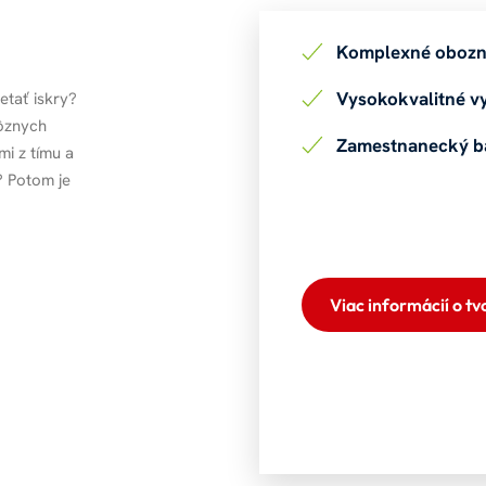
Komplexné oboz
Vysokokvalitné v
etať iskry?
ôznych
Zamestnanecký b
i z tímu a
? Potom je
Viac informácií o tv