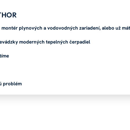
 THOR
ako montér plynových a vodovodných zariadení, alebo už mát
prevádzky moderných tepelných čerpadiel
tíme
sú problém