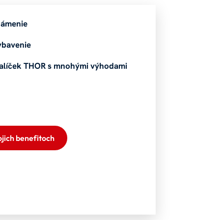
námenie
ybavenie
alíček THOR s mnohými výhodami
ojich benefitoch