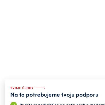
TVOJE ÚLOHY
Na to potrebujeme tvoju podporu
Budete sa podieľať na novostavbách aj modern