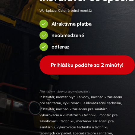
Workplace: Celonárodná montáž
Atraktívna platba
neobmedzené
odteraz
Prihlášku podáte za 2 minúty!
Alternatívny názov pracovnej pozície*:
Inštalatér, montér plynu a vody, mechanik zariadení
pre sanitárnu, vykurovaciu a klimatizačnú techniku,
inštalatér, mechanik zariadení pre sanitárnu,
vykurovaciu a klimatizačnú techniku, montér pre
zásobovaciu techniku, mechanik zariadení pre
sanitárnu, vykurovaciu techniku a techniku
tepelných čerpadiel, špecialista pre sanitárnu,