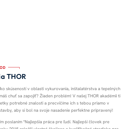
BOD
ia THOR
ko skúseností v oblasti vykurovania, inštalatérstva a tepelných
 máš chuť sa zapojiť? Žiaden problém! V našej THOR akadémii ti
tky potrebné znalosti a precvičíme ich s tebou priamo v
avby, aby si bol na svoje nasadenie perfektne pripravený!
ím poslaním "Najlepšia práca pre ľudí. Najlepší človek pre