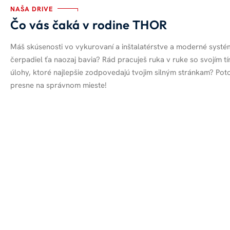
NAŠA DRIVE
Čo vás čaká v rodine THOR
Máš skúsenosti vo vykurovaní a inštalatérstve a moderné systé
čerpadiel ťa naozaj bavia? Rád pracuješ ruka v ruke so svojím t
úlohy, ktoré najlepšie zodpovedajú tvojim silným stránkam? Po
presne na správnom mieste!