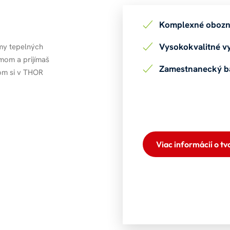
Komplexné oboz
Vysokokvalitné v
my tepelných
ímom a prijímaš
Zamestnanecký b
tom si v THOR
Viac informácií o tv