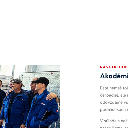
NÁŠ STREDO
Akadém
Ešte nemáš toľ
čerpadiel, ale
odovzdáme vše
podmienkach st
V súlade s naš