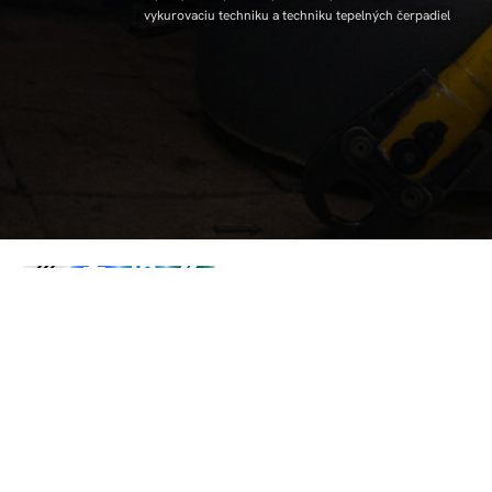
vykurovaciu techniku a techniku tepelných čerpadiel