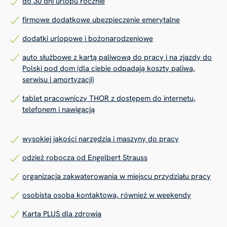
do 30 dni urlopu rocznie
firmowe dodatkowe ubezpieczenie emerytalne
dodatki urlopowe i bożonarodzeniowe
auto służbowe z kartą paliwową do pracy i na zjazdy do
Polski pod dom (dla ciebie odpadają koszty paliwa,
serwisu i amortyzacji)
tablet pracowniczy THOR z dostępem do internetu,
telefonem i nawigacją
wysokiej jakości narzędzia i maszyny do pracy
odzież robocza od Engelbert Strauss
organizacja zakwaterowania w miejscu przydziału pracy
osobista osoba kontaktowa, również w weekendy
Karta PLUS dla zdrowia