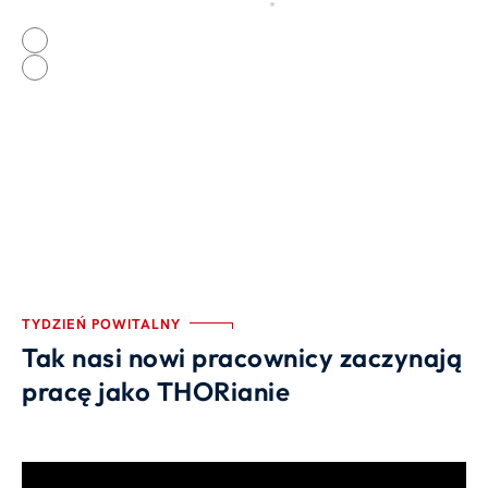
Czy polecił cię pracownik THOR?
*
Quelle
Tak
Nie
TYDZIEŃ POWITALNY
Tak nasi nowi pracownicy zaczynają
pracę jako THORianie