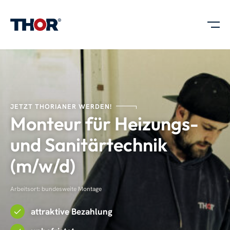
JETZT THORIANER WERDEN!
Monteur für Heizungs-
und Sanitärtechnik
(m/w/d)
Arbeitsort: bundesweite Montage
attraktive Bezahlung