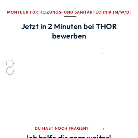
MONTEUR FÜR HEIZUNGS- UND SANITÄRTECHNIK (M/W/D)
Jetzt in 2 Minuten bei THOR
bewerben
Wurdest du von einem THORianer geworben?
*
Quelle
Ja
Nein
DU HAST NOCH FRAGEN?
Ich helfe dir gern weiter!