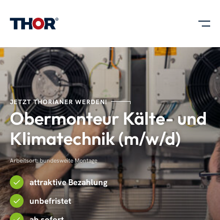
JETZT THORIANER WERDEN!
Obermonteur Kälte- und
Klimatechnik (m/w/d)
Arbeitsort: bundesweite Montage
attraktive Bezahlung
unbefristet
ab sofort