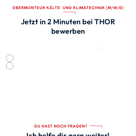
OBERMONTEUR KÄLTE- UND KLIMATECHNIK (M/W/D)
Jetzt in 2 Minuten bei THOR
bewerben
Wurdest du von einem THORianer geworben?
*
Quelle
Ja
Nein
DU HAST NOCH FRAGEN?
Ich helfe dir gern weiter!