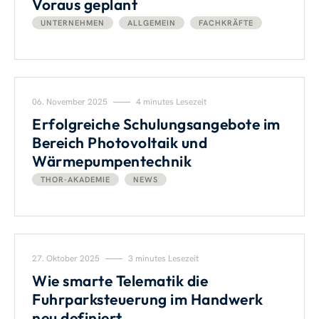
Voraus geplant
UNTERNEHMEN
ALLGEMEIN
FACHKRÄFTE
06. November 2025
4 minutes Lesezeit
Erfolgreiche Schulungsangebote im
Bereich Photovoltaik und
Wärmepumpentechnik
THOR-AKADEMIE
NEWS
27. Oktober 2025
3 minutes Lesezeit
Wie smarte Telematik die
Fuhrparksteuerung im Handwerk
neu definiert