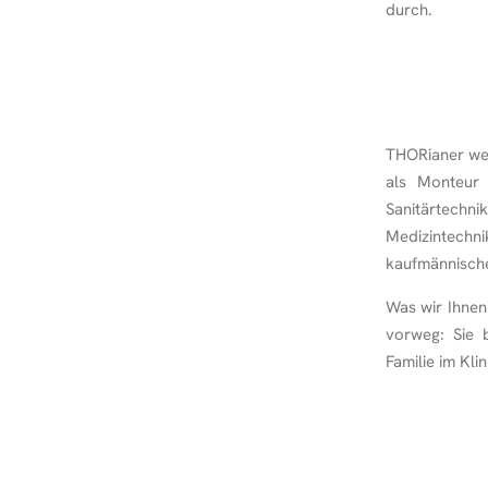
durch.
THORianer wer
als Monteur 
Sanitärtechnik
Medizintechn
kaufmännische
Was wir Ihnen 
vorweg: Sie b
Familie im Kli