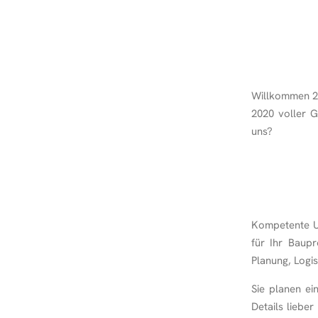
Willkommen 20
2020 voller G
uns?
Kompetente Un
für Ihr Baup
Planung, Logi
Sie planen ei
Details liebe