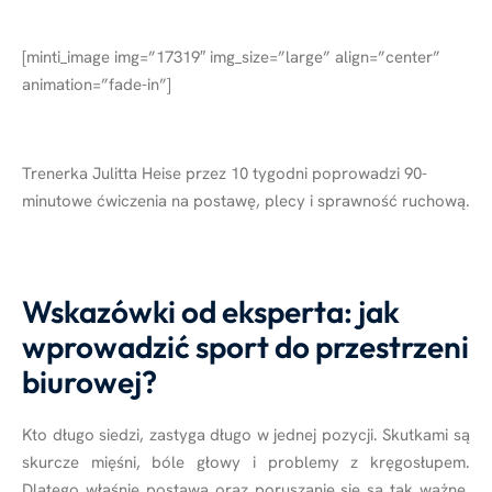
[minti_image img=”17319″ img_size=”large” align=”center”
animation=”fade-in”]
Trenerka Julitta Heise przez 10 tygodni poprowadzi 90-
minutowe ćwiczenia na postawę, plecy i sprawność ruchową.
Wskazówki od eksperta: jak
wprowadzić sport do przestrzeni
biurowej?
Kto długo siedzi, zastyga długo w jednej pozycji. Skutkami są
skurcze mięśni, bóle głowy i problemy z kręgosłupem.
Dlatego właśnie postawa oraz poruszanie się są tak ważne.