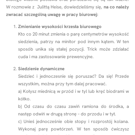
W rozmowie z Julittą Heise, dowiedzieliśmy się,
na co należy
zwracać szczególną uwagę w pracy biurowej:
Zmienianie wysokości krzesła biurowego
Kto co 20 minut zmienia o parę centymetrów wysokość
siedzienia, patrzy na minitor pod innym kątem. W ten
sposób unika się stałej pozycji. Trick może zdziałać
cuda i ma zastosowanie prewencyjne.
Siedzienie dynamiczne
Siedzieć i jednoczesnie się poruszać? Da się! Przede
wszystkim, można przy tym dalej pracować.
a) Kołysz miednicą w przód i w tyl lub kręć biodrami w
kółko.
b) Od czasu do czasu zawiń ramiona do środka, a
następ odwiń w drugą stronę – do przodu i w tył.
c) Unieś jednocześnie obie stopy i rozprostój kolana.
Wykonaj parę powtórzeń. W ten sposób ćwiczysz