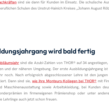
achkräften
sind sie dann für Kunden im Einsatz. Die schulische A
Beruflichen Schulen des Unstrut-Hainich Kreises „Johann August Röb
ildungsjahrgang wird bald fertig
biläumsjahr
sind die Azubi-Zahlen von THOR
®
auf 34 angestiegen,
n und der näheren Umgebung. Der erste Ausbildungsjahrgang ist
ahr noch. Nach erfolgreich abgeschlossener Lehre ist den junge
iert. Dann sind sie,
wie ihre Monteurs-Kollegen bei THOR
®
mit Fir
d Maschinenausstattung sowie Arbeitskleidung, bei Kunden deut
onderprämien im firmeneigenen Prämienshop oder unter ande
e Lehrlinge auch jetzt schon freuen.