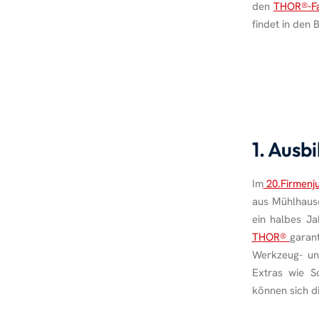
den
THOR
®
-F
findet in den 
1. Ausb
Im
20.Firmenju
aus Mühlhause
ein halbes J
THOR
®
garant
Werkzeug- un
Extras wie S
können sich di