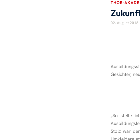
THOR-AKADE
Zukunft
02. August 2018
Ausbildungss
Gesichter, neu
„So stelle i
Ausbildungsl
Stolz war den
Umkleiderau