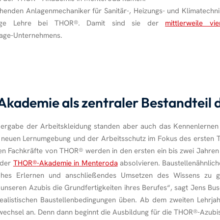
henden Anlagenmechaniker für Sanitär-, Heizungs- und Klimatechn
rige Lehre bei THOR
®
. Damit sind sie der
mittlerweile vi
tage-Unternehmens.
ademie als zentraler Bestandteil 
rgabe der Arbeitskleidung standen aber auch das Kennenlernen 
 neuen Lernumgebung und der Arbeitsschutz im Fokus des ersten
en Fachkräfte von THOR
®
werden in den ersten ein bis zwei Jahren
 der
THOR
®
-Akademie in Menteroda
absolvieren. Baustellenähnlic
sches Erlernen und anschließendes Umsetzen des Wissens zu g
r unseren Azubis die Grundfertigkeiten ihres Berufes“, sagt Jens B
realistischen Baustellenbedingungen üben. Ab dem zweiten Lehrja
swechsel an. Denn dann beginnt die Ausbildung für die THOR
®
-Azubi