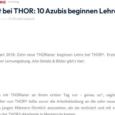
MIE
 bei THOR: 10 Azubis beginnen Lehr
3 minutes Lesezeit
tart 2018: Zehn neue THORianer beginnen Lehre bei THOR
®
. Erst
er Lernumgebung. Alle Details & Bilder gibt’s hier:
ch mir THORianer an ihrem ersten Tag vor – genau so“, sagte
eiter von THOR
®
teilte zuvor die Arbeitskleidung an die zehn ne
 jungen Männern förmlich anzusehen, als sie motiviert und mit 
m der THOR
®
-Akademie in Menteroda kamen.