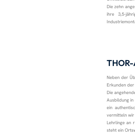
Die zehn ange
ihre 3,5-jäh
Industriemon
THOR-Ak
Neben der Übe
Erkunden der
Die angehend
Ausbildung in
ein authenti
vermitteln wi
Lehrlinge an 
steht ein Ort